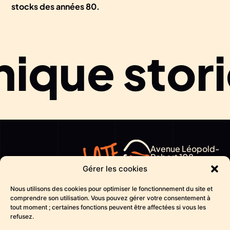
stocks des années 80.
ique stori
Avenue Léopold-
Robert 108
Join
2300 La Chaux-
Gérer les cookies
de-Fonds
the
Nous utilisons des cookies pour optimiser le fonctionnement du site et
CH
comprendre son utilisation. Vous pouvez gérer votre consentement à
tout moment ; certaines fonctions peuvent être affectées si vous les
hello@late-
movement
refusez.
again.ch