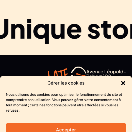
nique stor
Avenue Léopold-
Robert 108
Join
Gérer les cookies
2300 La Chaux-
de-Fonds
the
Nous utilisons des cookies pour optimiser le fonctionnement du site et
CH
comprendre son utilisation. Vous pouvez gérer votre consentement à
tout moment ; certaines fonctions peuvent être affectées si vous les
hello@late-
movement
refusez.
again.ch
+ 41 32 914 38 45
Accepter