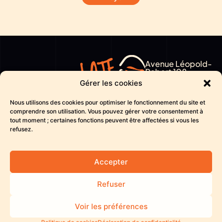
Alternative:
Avenue Léopold-
Robert 108
Join
Gérer les cookies
2300 La Chaux-
de-Fonds
the
Nous utilisons des cookies pour optimiser le fonctionnement du site et
CH
comprendre son utilisation. Vous pouvez gérer votre consentement à
tout moment ; certaines fonctions peuvent être affectées si vous les
hello@late-
movement
refusez.
again.ch
+ 41 32 914 38 45
Accepter
Support
Confidentialité
Condition de vente
Refuser
Voir les préférences
© 2025